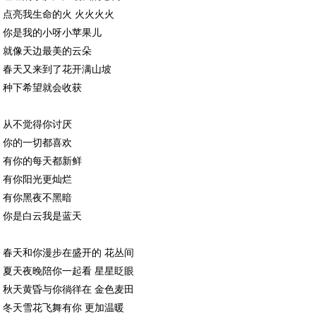
点亮我生命的火 火火火火
你是我的小呀小苹果儿
就像天边最美的云朵
春天又来到了花开满山坡
种下希望就会收获
从不觉得你讨厌
你的一切都喜欢
有你的每天都新鲜
有你阳光更灿烂
有你黑夜不黑暗
你是白云我是蓝天
春天和你漫步在盛开的 花丛间
夏天夜晚陪你一起看 星星眨眼
秋天黄昏与你徜徉在 金色麦田
冬天雪花飞舞有你 更加温暖