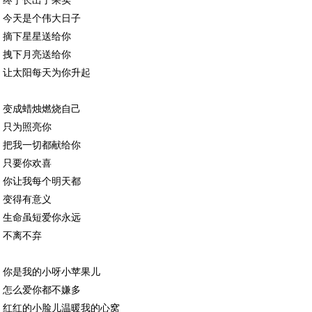
终于长出了果实
今天是个伟大日子
摘下星星送给你
拽下月亮送给你
让太阳每天为你升起
变成蜡烛燃烧自己
只为照亮你
把我一切都献给你
只要你欢喜
你让我每个明天都
变得有意义
生命虽短爱你永远
不离不弃
你是我的小呀小苹果儿
怎么爱你都不嫌多
红红的小脸儿温暖我的心窝