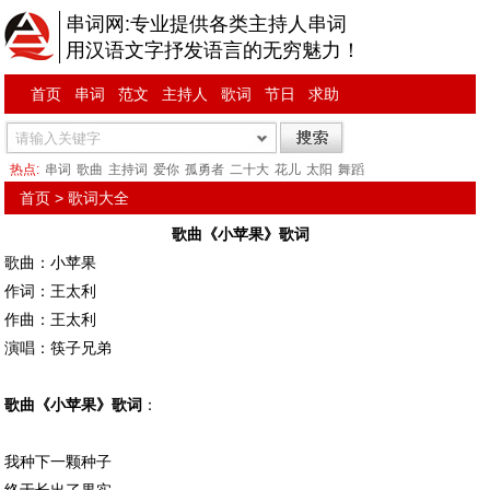
串词网:专业提供各类主持人串词
用汉语文字抒发语言的无穷魅力！
首页
串词
范文
主持人
歌词
节日
求助
热点:
串词
歌曲
主持词
爱你
孤勇者
二十大
花儿
太阳
舞蹈
首页
>
歌词大全
歌曲《小苹果》歌词
歌曲：小苹果
作词：王太利
作曲：王太利
演唱：筷子兄弟
歌曲《小苹果》歌词
：
我种下一颗种子