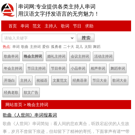
串词网:专业提供各类主持人串词
用汉语文字抒发语言的无穷魅力！
首页
串词
范文
主持人
歌词
节日
求助
热点:
串词
歌曲
主持词
爱你
孤勇者
二十大
花儿
太阳
舞蹈
歌曲串词
晚会主持词
婚礼主持词
会议主持词
活动主持词
年会主持词
节日主持词
节目串词
小品串词
相声串词
舞蹈串词
开场白
主持人
祝福语
文案范文
经典语录
节日大全
歌词大全
经典老歌
软文广告
网站首页
>
晚会主持词
歌曲《人世间》串词报幕词
歌曲《人世间》串词简短：看人间的悲欢离合，听跌宕起伏的人生故
事，岁月不曾留下痕迹，但却留下了精神的寄托，下面掌声有请***带