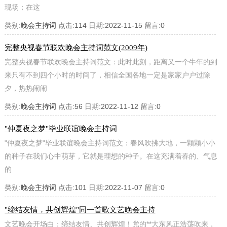
现场；在这
类别:
晚会主持词
点击:
114
日期:
2022-11-15
留言:
0
完整央视春节联欢晚会主持词范文(2009年)
完整央视春节联欢晚会主持词范文：此时此刻，距离又一个牛年的到
来只有不到四个小时的时间了，相信全国各地一定是家家户户过除
夕，热热闹闹
类别:
晚会主持词
点击:
56
日期:
2022-11-12
留言:
0
"仲夏夜之梦"毕业联谊晚会主持词
"仲夏夜之梦"毕业联谊晚会主持词范文：春风吹拂大地，一颗颗小小
的种子在我们心中萌芽，它就是理想的种子。在这充满着春的、气息
的
类别:
晚会主持词
点击:
101
日期:
2022-11-07
留言:
0
"缔结友情，共创辉煌"同一首歌文艺晚会主持
文艺晚会开场白：缔结友情、共创辉煌！党的**大东风正浩荡吹来，