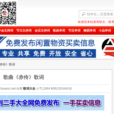
欢迎在本站发布软文，联系QQ
年会主持词
节日主持词
会议主持词
歌曲串词
节目串词
舞蹈串词
小品串词
网站验证码
微信扫码查看验证码
赤伶》歌词
歌曲《赤伶》歌词
huanci.net 分类:
歌词大全
人气:
1064
时间:2024/4/16
在下方输入
验证码
后
不再弹出