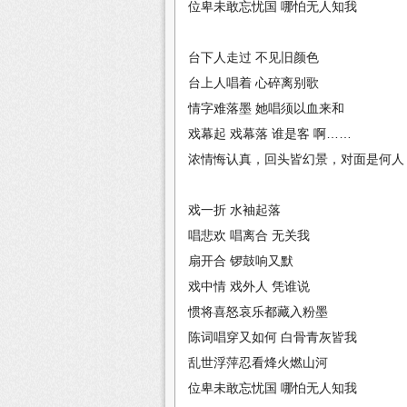
位卑未敢忘忧国 哪怕无人知我
台下人走过 不见旧颜色
台上人唱着 心碎离别歌
情字难落墨 她唱须以血来和
戏幕起 戏幕落 谁是客 啊……
浓情悔认真，回头皆幻景，对面是何人
戏一折 水袖起落
唱悲欢 唱离合 无关我
扇开合 锣鼓响又默
戏中情 戏外人 凭谁说
惯将喜怒哀乐都藏入粉墨
陈词唱穿又如何 白骨青灰皆我
乱世浮萍忍看烽火燃山河
位卑未敢忘忧国 哪怕无人知我