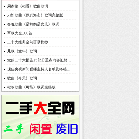
周杰伦《稻香》歌曲歌词
刀郎歌曲《罗刹海市》歌词完整版
春晚歌曲《是妈妈是女儿》歌词
军歌大全100首
二十大经典金句语录摘抄
儿歌《童年》歌词
党的二十大报告15部分重点内容汇总…
现任央视新闻联播主持人名单及搭档…
歌曲《今天》歌词
程响歌曲《可能》歌词完整版