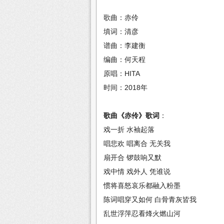
歌曲：赤伶
填词：清彦
谱曲：李建衡
编曲：何天程
原唱：HITA
时间：2018年
歌曲《赤伶》歌词
：
戏一折 水袖起落
唱悲欢 唱离合 无关我
扇开合 锣鼓响又默
戏中情 戏外人 凭谁说
惯将喜怒哀乐都融入粉墨
陈词唱穿又如何 白骨青灰皆我
乱世浮萍忍看烽火燃山河