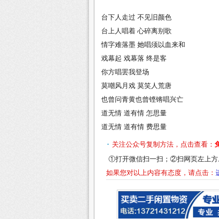
台下人走过 不见旧颜色
台上人唱着 心碎离别歌
情字难落墨 她唱须以血来和
戏幕起 戏幕落 终是客
你方唱罢我登场
莫嘲风月戏 莫笑人荒唐
也曾问青黄也曾铿锵唱兴亡
道无情 道有情 怎思量
道无情 道有情 费思量
关注公众号复制方法，点击查看：
①打开微信扫一扫；②扫网页左上方
如果您对以上内容有态度，请点击：