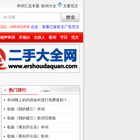
串词汇总专题
歌词大全
文案范文
：346363458
点击：查看已发软文广告范文
相声串词
开场白
主持人
歌词
节日
范文
热门排行
串词网上的内容如何进行免费复制？…
歌曲《我的楼兰》串词
歌曲《我的楼兰》歌词完整版
歌曲《离别开出花》串词
歌曲《离别开出花》歌词