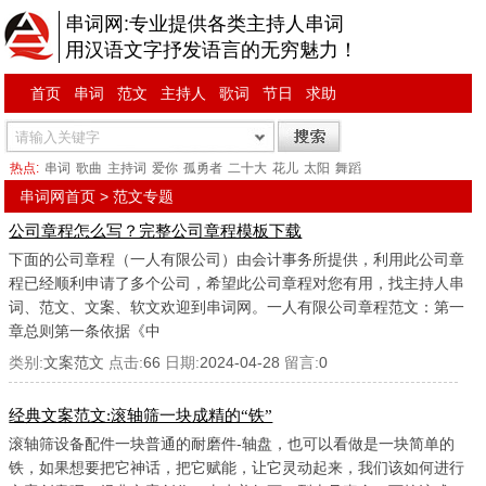
串词网:专业提供各类主持人串词
用汉语文字抒发语言的无穷魅力！
首页
串词
范文
主持人
歌词
节日
求助
热点:
串词
歌曲
主持词
爱你
孤勇者
二十大
花儿
太阳
舞蹈
串词网首页
> 范文专题
公司章程怎么写？完整公司章程模板下载
下面的公司章程（一人有限公司）由会计事务所提供，利用此公司章
程已经顺利申请了多个公司，希望此公司章程对您有用，找主持人串
词、范文、文案、软文欢迎到串词网。一人有限公司章程范文：第一
章总则第一条依据《中
类别:
文案范文
点击:
66
日期:
2024-04-28
留言:
0
经典文案范文:滚轴筛一块成精的“铁”
滚轴筛设备配件一块普通的耐磨件-轴盘，也可以看做是一块简单的
铁，如果想要把它神话，把它赋能，让它灵动起来，我们该如何进行