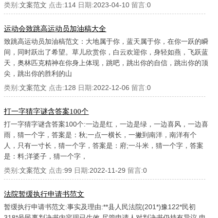
类别:
文案范文
点击:
114
日期:
2023-04-10
留言:
0
运动会致跳高运动员加油稿大全
致跳高运动员加油稿范文：大地属于你，蓝天属于你，在你一跃的瞬
间，同时跃出了希望。草儿欣赏你，白云欢迎你，身轻如燕，飞跃蓝
天，奥林匹克精神在你身上体现，跳吧，跳出你的自信，跳出你的顶
尖，跳出你的胜利的山
类别:
文案范文
点击:
128
日期:
2022-12-06
留言:
0
打一字猜字谜含答案100个
打一字猜字谜含答案100个:一边是红，一边是绿，一边喜风，一边喜
雨，猜一个字，答案是：秋;一点一横长，一撇到南洋，南洋有个
人，只有一寸长，猜一个字，答案是：府;一斗米，猜一个字，答案
是：料;洋婆子，猜一个字，
类别:
文案范文
点击:
99
日期:
2022-11-29
留言:
0
法院暂缓执行申请书范文
暂缓执行申请书范文:事实及理由:**县人民法院(201*)豫122*民初
318*号民事判决书内容现已生效,尽管申请人对判决书仍持有异议,申