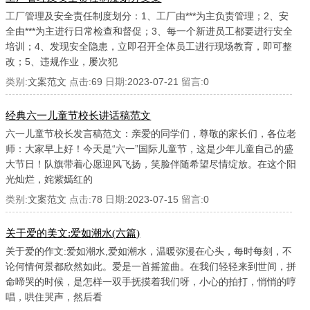
工厂管理及安全责任制度划分：1、工厂由***为主负责管理；2、安
全由***为主进行日常检查和督促；3、每一个新进员工都要进行安全
培训；4、发现安全隐患，立即召开全体员工进行现场教育，即可整
改；5、违规作业，屡次犯
类别:
文案范文
点击:
69
日期:
2023-07-21
留言:
0
经典六一儿童节校长讲话稿范文
六一儿童节校长发言稿范文：亲爱的同学们，尊敬的家长们，各位老
师：大家早上好！今天是“六一”国际儿童节，这是少年儿童自己的盛
大节日！队旗带着心愿迎风飞扬，笑脸伴随希望尽情绽放。在这个阳
光灿烂，姹紫嫣红的
类别:
文案范文
点击:
78
日期:
2023-07-15
留言:
0
关于爱的美文:爱如潮水(六篇)
关于爱的作文:爱如潮水,爱如潮水，温暖弥漫在心头，每时每刻，不
论何情何景都欣然如此。爱是一首摇篮曲。在我们轻轻来到世间，拼
命啼哭的时候，是怎样一双手抚摸着我们呀，小心的拍打，悄悄的哼
唱，哄住哭声，然后看