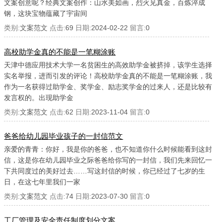
文案创意呢？经典文案创作：山水美如画，烈火见真金，百炼淬成
钢，这块宝物蕴藏了宇宙间
类别:
文案范文
点击:
69
日期:
2024-02-22
留言:
0
高校助学金真的不能是一笔糊涂账
天津中德应用技术大学一名贫困生的高效助学金被挤掉，该学生选择
实名举报，进而引发的评论！高校助学金真的不能是一笔糊涂账，我
作为一名获得过助学金、奖学金、励志奖学金的过来人，还是比较有
发言权的。出现助学金
类别:
文案范文
点击:
62
日期:
2023-11-04
留言:
0
爸爸给幼儿园毕业孩子的一封信范文
亲爱的青青：你好，我是你的爸爸，也不知道你什么时候能看到这封
信，这是你在幼儿园毕业之际爸爸给你写的一封信，我们先来回忆一
下共同度过的美好过去……写这封信的时候，你已经过了七岁的生
日，在这七年里我们一家
类别:
文案范文
点击:
74
日期:
2023-07-30
留言:
0
工厂管理及安全责任制度划分文案