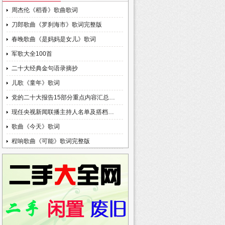
周杰伦《稻香》歌曲歌词
刀郎歌曲《罗刹海市》歌词完整版
春晚歌曲《是妈妈是女儿》歌词
军歌大全100首
二十大经典金句语录摘抄
儿歌《童年》歌词
党的二十大报告15部分重点内容汇总…
现任央视新闻联播主持人名单及搭档…
歌曲《今天》歌词
程响歌曲《可能》歌词完整版