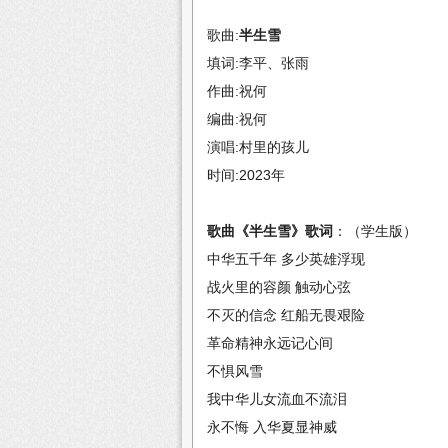
歌曲:
半生雪
填词:李平、张雨
作曲:祝何
编曲:祝何
演唱:村里的孩儿
时间:2023年
歌曲《半生雪》歌词
：（学生版）
中华五千年 多少英雄浮现
战火里的容颜 触动心弦
不灭的信念 红船无畏艰险
革命精神永远记心间
不惧风雪
我中华儿女流血不流泪
永不悔 入华夏显神威