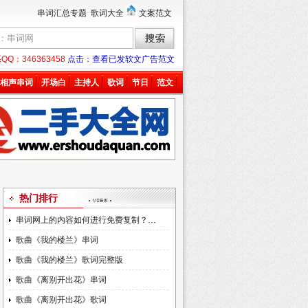
串词汇总专题
歌词大全
文案范文
：346363458
点击：查看已发软文广告范文
相声串词
开场白
主持人
歌词
节日
范文
热门排行
串词网上的内容如何进行免费复制？…
歌曲《我的楼兰》串词
歌曲《我的楼兰》歌词完整版
歌曲《离别开出花》串词
歌曲《离别开出花》歌词