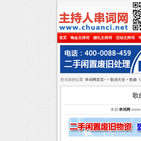
首页
晚会主持词
婚礼主持词
活动主持词
您当前的位置:
串词网首页
> >
歌词大全
>
歌曲《
歌
来源:
串词网
www.c