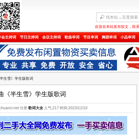
欢迎在本站发布软文，联系QQ
年会主持词
节日主持词
会议主持词
歌曲串词
节目串词
舞蹈串词
小品串词
网站验证码
微信扫码查看验证码
半生雪》学生版歌词
曲《半生雪》学生版歌词
huanci.net 分类:
歌词大全
人气:
217
时间:2023/12/10
在下方输入
验证码
后
不再弹出