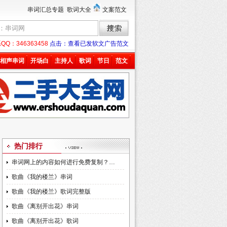
串词汇总专题
歌词大全
文案范文
：346363458
点击：查看已发软文广告范文
相声串词
开场白
主持人
歌词
节日
范文
热门排行
串词网上的内容如何进行免费复制？…
歌曲《我的楼兰》串词
歌曲《我的楼兰》歌词完整版
歌曲《离别开出花》串词
歌曲《离别开出花》歌词