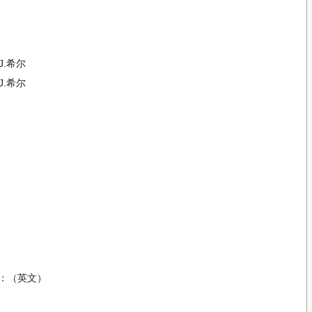
微信公众号中输入：
验证码
并发送，获取验证码
J.希尔
J.希尔
：（英文）