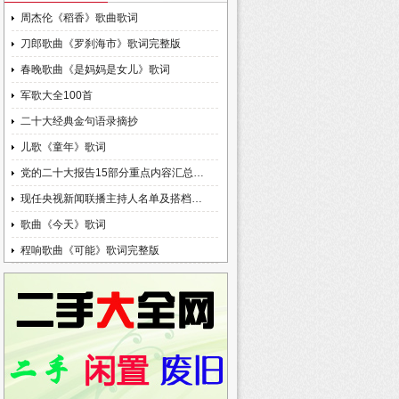
周杰伦《稻香》歌曲歌词
刀郎歌曲《罗刹海市》歌词完整版
春晚歌曲《是妈妈是女儿》歌词
军歌大全100首
二十大经典金句语录摘抄
儿歌《童年》歌词
党的二十大报告15部分重点内容汇总…
现任央视新闻联播主持人名单及搭档…
歌曲《今天》歌词
程响歌曲《可能》歌词完整版