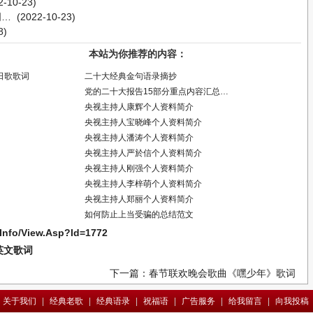
-10-23)
词…
(2022-10-23)
8)
本站为你推荐的内容：
日歌歌词
二十大经典金句语录摘抄
党的二十大报告15部分重点内容汇总…
央视主持人康辉个人资料简介
央视主持人宝晓峰个人资料简介
央视主持人潘涛个人资料简介
央视主持人严於信个人资料简介
央视主持人刚强个人资料简介
央视主持人李梓萌个人资料简介
央视主持人郑丽个人资料简介
如何防止上当受骗的总结范文
/Info/View.Asp?Id=1772
英文歌词
下一篇：春节联欢晚会歌曲《嘿少年》歌词
关于我们
|
经典老歌
|
经典语录
|
祝福语
|
广告服务
|
给我留言
|
向我投稿