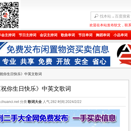
欢迎在本站发布软文，联系QQ
年会主持词
节日主持词
会议主持词
歌曲串词
节目串词
舞蹈串词
小品串词
网站验证码
微信扫码查看验证码
祝你生日快乐》中英文歌词
《祝你生日快乐》中英文歌词
chuanci.net 分类:
歌词大全
人气:
282
时间:2024/2/22
在下方输入
验证码
后
不再弹出