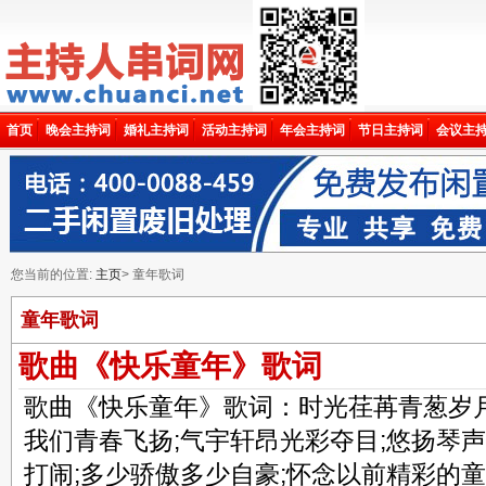
首页
晚会主持词
婚礼主持词
活动主持词
年会主持词
节日主持词
会议主
您当前的位置:
主页
> 童年歌词
童年歌词
歌曲《快乐童年》歌词
​歌曲《快乐童年》歌词：时光荏苒青葱岁月
我们青春飞扬;气宇轩昂光彩夺目;悠扬琴
打闹;多少骄傲多少自豪;怀念以前精彩的童