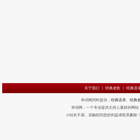
关于我们
|
经典老歌
|
经典语
串词网同时提供：
经典语录
、
经典
串词网：一个专业提供主持人素材的网站
小站长不易，若触犯到您的利益请联系删除