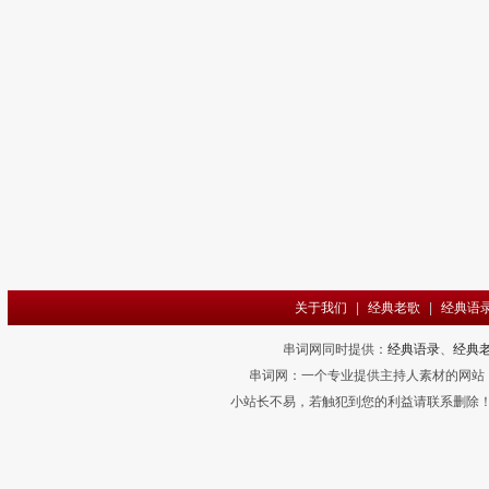
关于我们
|
经典老歌
|
经典语
串词网同时提供：
经典语录
、
经典
串词网：一个专业提供主持人素材的网站
小站长不易，若触犯到您的利益请联系删除