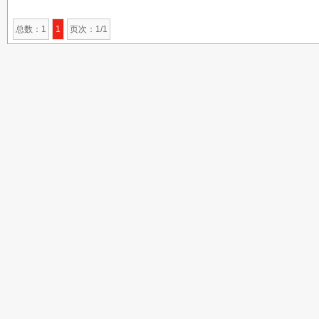
总数：1
1
页次：1/1